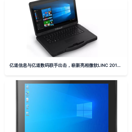
亿道信息与亿道数码联手出击，崭新亮相微软LINC 2019泰国曼谷展会